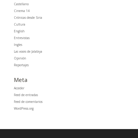
Castellano
Cinema 14
Crónicas desde Siria
Cultura
English
Entrevistas
Ingles
Las voces de Jalabiya
Opinión
Reportajes
Meta
Acceder
Feed de entradas
Feed de comentarios
WordPress.org