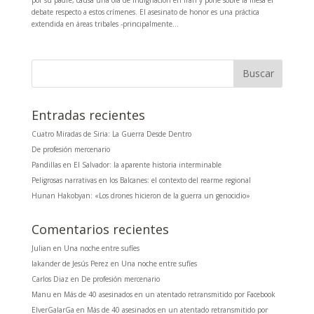
debate respecto a estos crímenes. El asesinato de honor es una práctica
extendida en áreas tribales -principalmente...
Entradas recientes
Cuatro Miradas de Siria: La Guerra Desde Dentro
De profesión mercenario
Pandillas en El Salvador: la aparente historia interminable
Peligrosas narrativas en los Balcanes: el contexto del rearme regional
Hunan Hakobyan: «Los drones hicieron de la guerra un genocidio»
Comentarios recientes
Julian
en
Una noche entre sufíes
Iakander de Jesús Perez
en
Una noche entre sufíes
Carlos Diaz
en
De profesión mercenario
Manu
en
Más de 40 asesinados en un atentado retransmitido por Facebook
ElverGalarGa
en
Más de 40 asesinados en un atentado retransmitido por