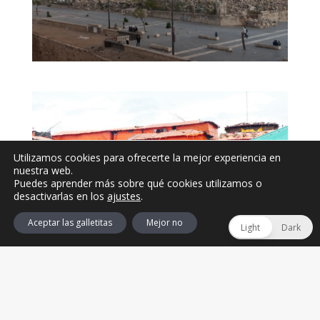
Utilizamos cookies para ofrecerte la mejor experiencia en
nuestra web.
Puedes aprender más sobre qué cookies utilizamos o
desactivarlas en los
ajustes
.
Aceptar las galletitas
Mejor no
Light
Dark