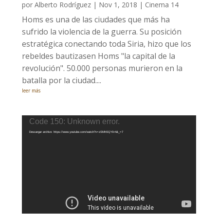
por
Alberto Rodríguez
|
Nov 1, 2018
|
Cinema 14
Homs es una de las ciudades que más ha
sufrido la violencia de la guerra. Su posición
estratégica conectando toda Siria, hizo que los
rebeldes bautizasen Homs "la capital de la
revolución". 50.000 personas murieron en la
batalla por la ciudad....
leer más
Reproductor
Code 150: Unknown error.
de
Descargar archivo: https://www.youtube.com/watch?v=zSMhSQYiIr4&_=7
vídeo