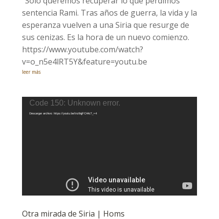
"Solo queremos recuperar lo que perdimos"
sentencia Rami. Tras años de guerra, la vida y la
esperanza vuelven a una Siria que resurge de
sus cenizas. Es la hora de un nuevo comienzo.
https://www.youtube.com/watch?
v=o_n5e4lRT5Y&feature=youtu.be
leer más
Reproductor
Code 150: Unknown error.
de
Descargar archivo: https://youtu.be/tnz9qjFC44c?_=4
vídeo
Otra mirada de Siria | Homs