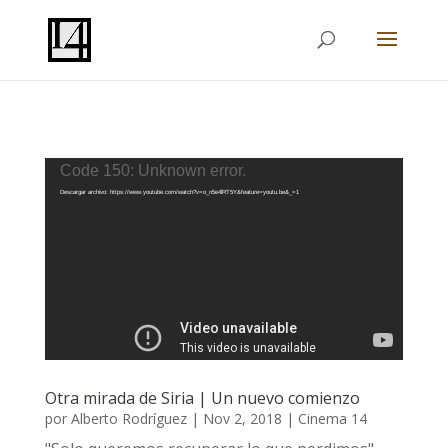
Reproductor
Code 150: Unknown error.
de
Descargar archivo: https://www.youtube.com/watch?v=o_n5e4lRT5Y&feature=youtu.be&_=1
vídeo
Otra mirada de Siria | Un nuevo comienzo
por
Alberto Rodríguez
|
Nov 2, 2018
|
Cinema 14