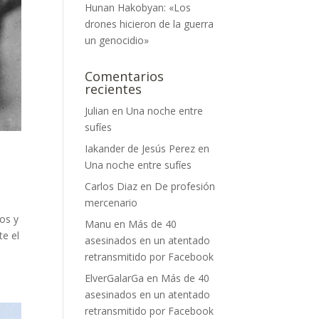
Hunan Hakobyan: «Los
drones hicieron de la guerra
un genocidio»
Comentarios
recientes
Julian
en
Una noche entre
sufíes
Iakander de Jesús Perez
en
Una noche entre sufíes
Carlos Diaz
en
De profesión
mercenario
tos y
Manu
en
Más de 40
te el
asesinados en un atentado
retransmitido por Facebook
ElverGalarGa
en
Más de 40
asesinados en un atentado
retransmitido por Facebook