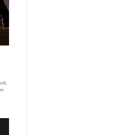
udí,
an