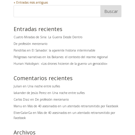
« Entradas más antiguas
Entradas recientes
Cuatro Miradas de Siria: La Guerra Desde Dentro
De profesión mercenario
Pandillas en El Salvador: la aparente historia interminable
Peligrosas narrativas en los Balcanes: el contexto del rearme regional
Hunan Hakobyan: «Los drones hicieron de la guerra un genocidio»
Comentarios recientes
Julian
en
Una noche entre sufíes
Iakander de Jesús Perez
en
Una noche entre sufíes
Carlos Diaz
en
De profesión mercenario
Manu
en
Más de 40 asesinados en un atentado retransmitido por Facebook
ElverGalarGa
en
Más de 40 asesinados en un atentado retransmitido por
Facebook
Archivos