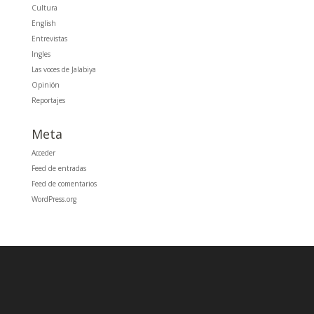
Cultura
English
Entrevistas
Ingles
Las voces de Jalabiya
Opinión
Reportajes
Meta
Acceder
Feed de entradas
Feed de comentarios
WordPress.org