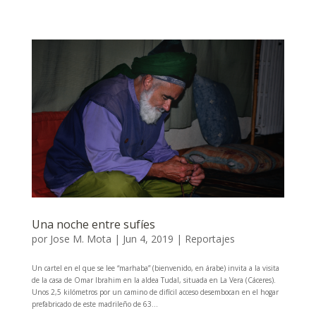
Una noche entre sufíes
por
Jose M. Mota
|
Jun 4, 2019
|
Reportajes
Un cartel en el que se lee “marhaba” (bienvenido, en árabe) invita a la visita
de la casa de Omar Ibrahim en la aldea Tudal, situada en La Vera (Cáceres).
Unos 2,5 kilómetros por un camino de difícil acceso desembocan en el hogar
prefabricado de este madrileño de 63...