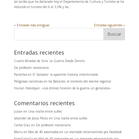
las tarifas que ha declarado hoy el Departamento de Cultura y Turismo se ha
reducido el turismo del 6 al 3,5% y las...
« Entradas más antiguas
Entradas siguientes »
Entradas recientes
Cuatro Miradas de Siria: La Guerra Desde Dentro
De profesión mercenario
Pandillas en El Salvador: la aparente historia interminable
Peligrosas narrativas en los Balcanes: el contexto del rearme regional
Hunan Hakobyan: «Los drones hicieron de la guerra un genocidio»
Comentarios recientes
Julian
en
Una noche entre sufíes
Iakander de Jesús Perez
en
Una noche entre sufíes
Carlos Diaz
en
De profesión mercenario
Manu
en
Más de 40 asesinados en un atentado retransmitido por Facebook
ElverGalarGa
en
Más de 40 asesinados en un atentado retransmitido por