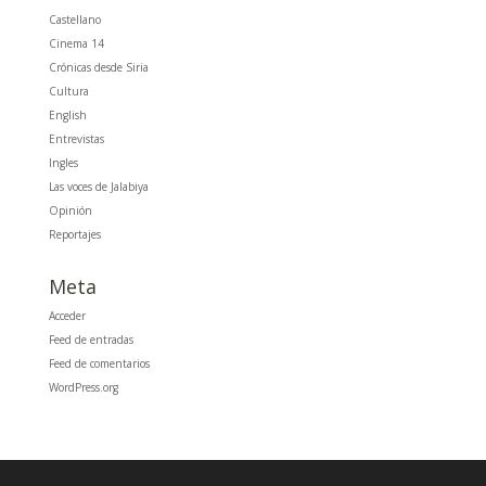
Castellano
Cinema 14
Crónicas desde Siria
Cultura
English
Entrevistas
Ingles
Las voces de Jalabiya
Opinión
Reportajes
Meta
Acceder
Feed de entradas
Feed de comentarios
WordPress.org