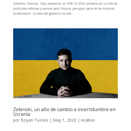
Volodimir Zelenski. Hoy, solamente un 47%. El 2020 prometía ser un año de
profundas reformas y avances para Ucrania, pero gran parte de las ilusiones
se esfumaron. La labor del gobierno ha sido...
Zelenski, un año de cambio e incertidumbre en
Ucrania
por
Boyan Tsonev
|
May 1, 2020
|
Análisis