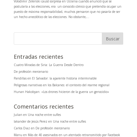
Volodimir Zelenski causó sorpresa en Ucrania cuando anunció que se
postularía a las elecciones, era un conocido cómico que pretendía ocupar un
puesto de máxima responsabilidad, muchos pensaron que no pasaría de ser
un hecho anecdótico de las elecciones. No obstante,...
Entradas recientes
Cuatro Miradas de Siria: La Guerra Desde Dentro
De profesión mercenario
Pandillas en El Salvador: la aparente historia interminable
Peligrosas narrativas en los Balcanes: el contexto del rearme regional
Hunan Hakobyan: «Los drones hicieron de la guerra un genocidio»
Comentarios recientes
Julian
en
Una noche entre sufíes
Iakander de Jesús Perez
en
Una noche entre sufíes
Carlos Diaz
en
De profesión mercenario
Manu
en
Más de 40 asesinados en un atentado retransmitido por Facebook