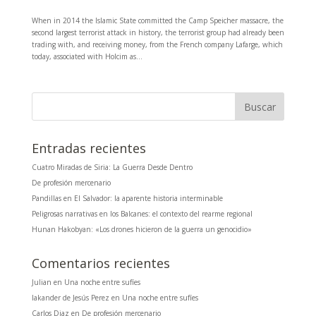
When in 2014 the Islamic State committed the Camp Speicher massacre, the
second largest terrorist attack in history, the terrorist group had already been
trading with, and receiving money, from the French company Lafarge, which
today, associated with Holcim as...
Entradas recientes
Cuatro Miradas de Siria: La Guerra Desde Dentro
De profesión mercenario
Pandillas en El Salvador: la aparente historia interminable
Peligrosas narrativas en los Balcanes: el contexto del rearme regional
Hunan Hakobyan: «Los drones hicieron de la guerra un genocidio»
Comentarios recientes
Julian
en
Una noche entre sufíes
Iakander de Jesús Perez
en
Una noche entre sufíes
Carlos Diaz
en
De profesión mercenario