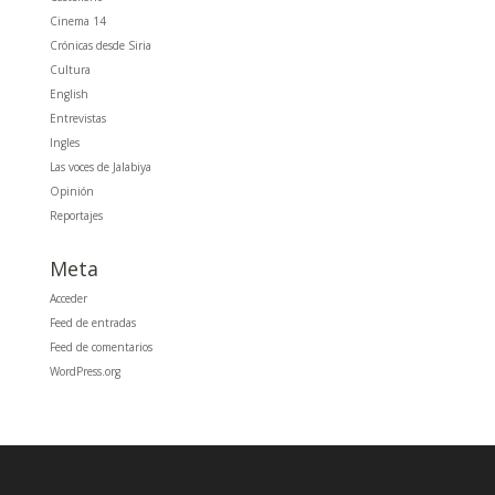
Cinema 14
Crónicas desde Siria
Cultura
English
Entrevistas
Ingles
Las voces de Jalabiya
Opinión
Reportajes
Meta
Acceder
Feed de entradas
Feed de comentarios
WordPress.org