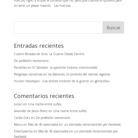
Fuerzas Tigre, a lo que le contesto que no, pero que cuando él quisiera para
mí sería un placer hacerlo. Las Fuerzas...
Entradas recientes
Cuatro Miradas de Siria: La Guerra Desde Dentro
De profesión mercenario
Pandillas en El Salvador: la aparente historia interminable
Peligrosas narrativas en los Balcanes: el contexto del rearme regional
Hunan Hakobyan: «Los drones hicieron de la guerra un genocidio»
Comentarios recientes
Julian
en
Una noche entre sufíes
Iakander de Jesús Perez
en
Una noche entre sufíes
Carlos Diaz
en
De profesión mercenario
Manu
en
Más de 40 asesinados en un atentado retransmitido por Facebook
ElverGalarGa
en
Más de 40 asesinados en un atentado retransmitido por
Facebook