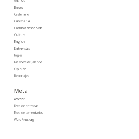
Análisis
Breves
Castellano
Cinema 14
Crónicas desde Siria
Cultura
English
Entrevistas
Ingles
Las voces de Jalabiya
Opinión
Reportajes
Meta
Acceder
Feed de entradas
Feed de comentarios
WordPress.org