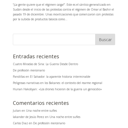
“¡La gente quiere que el régimen caiga!”. Este es el cántico generalizado en
Sudán desde el inicio de las protestas contra el régimen de Omar al Bashir el
pasado 19 de diciembre. Unas movilizaciones que comenzaron con protestas
por la subida de productos básicos como...
Entradas recientes
Cuatro Miradas de Siria: La Guerra Desde Dentro
De profesión mercenario
Pandillas en El Salvador: la aparente historia interminable
Peligrosas narrativas en los Balcanes: el contexto del rearme regional
Hunan Hakobyan: «Los drones hicieron de la guerra un genocidio»
Comentarios recientes
Julian
en
Una noche entre sufíes
Iakander de Jesús Perez
en
Una noche entre sufíes
Carlos Diaz
en
De profesión mercenario