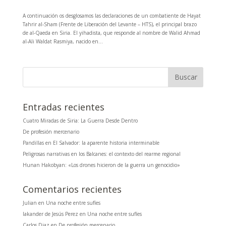
A continuación os desglosamos las declaraciones de un combatiente de Hayat
Tahrir al-Sham (Frente de Liberación del Levante – HTS), el principal brazo
de al-Qaeda en Siria. El yihadista, que responde al nombre de Walid Ahmad
al-Ali Waldat Rasmiya, nacido en...
Entradas recientes
Cuatro Miradas de Siria: La Guerra Desde Dentro
De profesión mercenario
Pandillas en El Salvador: la aparente historia interminable
Peligrosas narrativas en los Balcanes: el contexto del rearme regional
Hunan Hakobyan: «Los drones hicieron de la guerra un genocidio»
Comentarios recientes
Julian
en
Una noche entre sufíes
Iakander de Jesús Perez
en
Una noche entre sufíes
Carlos Diaz
en
De profesión mercenario