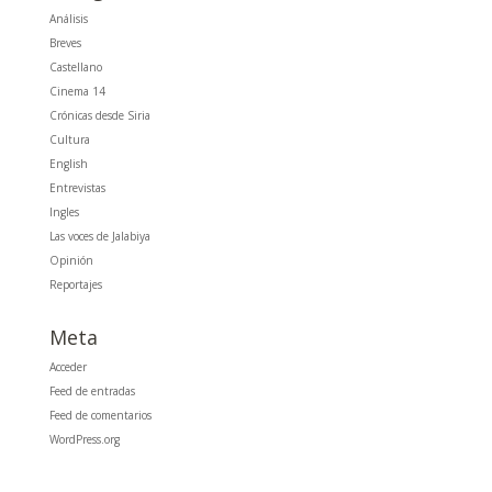
Análisis
Breves
Castellano
Cinema 14
Crónicas desde Siria
Cultura
English
Entrevistas
Ingles
Las voces de Jalabiya
Opinión
Reportajes
Meta
Acceder
Feed de entradas
Feed de comentarios
WordPress.org