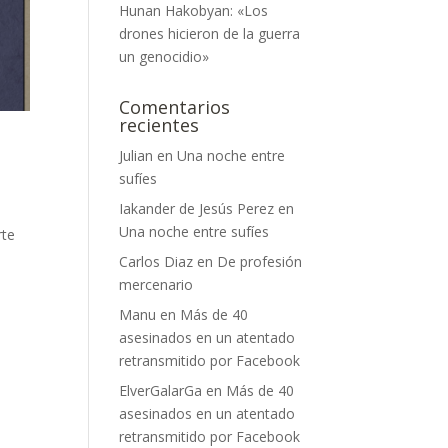
Hunan Hakobyan: «Los
drones hicieron de la guerra
un genocidio»
Comentarios
recientes
Julian
en
Una noche entre
sufíes
Iakander de Jesús Perez
en
Una noche entre sufíes
rte
Carlos Diaz
en
De profesión
mercenario
Manu
en
Más de 40
asesinados en un atentado
retransmitido por Facebook
ElverGalarGa
en
Más de 40
asesinados en un atentado
retransmitido por Facebook