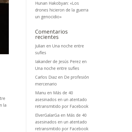
Hunan Hakobyan: «Los
drones hicieron de la guerra
un genocidio»
Comentarios
recientes
Julian
en
Una noche entre
sufíes
Iakander de Jesús Perez
en
Una noche entre sufíes
Carlos Diaz
en
De profesión
mercenario
Manu
en
Más de 40
tre
asesinados en un atentado
n la
retransmitido por Facebook
ElverGalarGa
en
Más de 40
asesinados en un atentado
retransmitido por Facebook