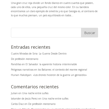
Una gran cruz roja divide un fondo blanco en cuatro cuartos que poseen,
cada uno de ellos, una pequeña cruz del mismo color. En su bandera
encontramos un claro ejemplo de simetría y es que Georgia es, al contrario de
lo que muchos piensan, un país equilibrado en todos...
Entradas recientes
Cuatro Miradas de Siria: La Guerra Desde Dentro
De profesión mercenario
Pandillas en El Salvador: la aparente historia interminable
Peligrosas narrativas en los Balcanes: el contexto del rearme regional
Hunan Hakobyan: «Los drones hicieron de la guerra un genocidio»
Comentarios recientes
Julian
en
Una noche entre sufíes
Iakander de Jesús Perez
en
Una noche entre sufíes
Carlos Diaz
en
De profesión mercenario