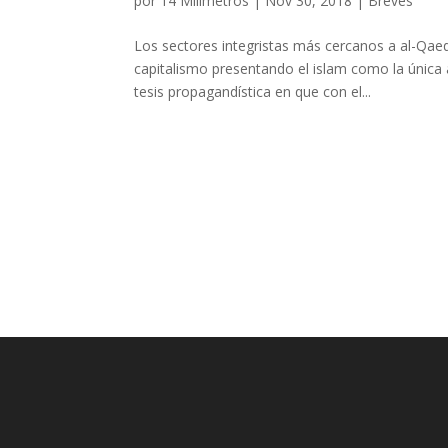
por
14 Milímetros
|
Nov 30, 2018
|
Breves
Los sectores integristas más cercanos a al-Qae
capitalismo presentando el islam como la única 
tesis propagandística en que con el...