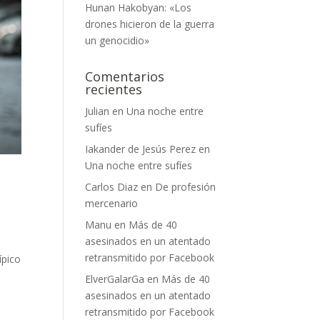
Hunan Hakobyan: «Los
drones hicieron de la guerra
un genocidio»
Comentarios
recientes
Julian
en
Una noche entre
sufíes
Iakander de Jesús Perez
en
Una noche entre sufíes
Carlos Diaz
en
De profesión
mercenario
Manu
en
Más de 40
asesinados en un atentado
retransmitido por Facebook
ípico
ElverGalarGa
en
Más de 40
asesinados en un atentado
retransmitido por Facebook