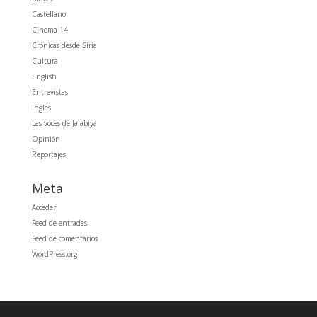
Castellano
Cinema 14
Crónicas desde Siria
Cultura
English
Entrevistas
Ingles
Las voces de Jalabiya
Opinión
Reportajes
Meta
Acceder
Feed de entradas
Feed de comentarios
WordPress.org