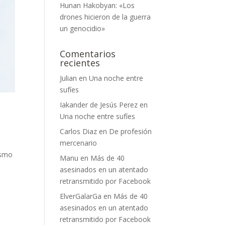
Hunan Hakobyan: «Los
drones hicieron de la guerra
un genocidio»
Comentarios
recientes
Julian
en
Una noche entre
sufíes
Iakander de Jesús Perez
en
Una noche entre sufíes
Carlos Diaz
en
De profesión
mercenario
ismo
Manu
en
Más de 40
asesinados en un atentado
retransmitido por Facebook
ElverGalarGa
en
Más de 40
asesinados en un atentado
retransmitido por Facebook