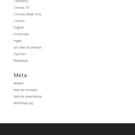
Castellano
Cinema 14
Crónicas desde Siria
Cultura
English
Entrevistas
Ingles
Las voces de Jalabiya
Opinión
Reportajes
Meta
Acceder
Feed de entradas
Feed de comentarios
WordPress.org