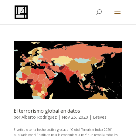
El terrorismo global en datos
por
Alberto Rodríguez
|
Nov 25, 2020
|
Breves
El artículo se ha hecho posible gracias al ‘Global Terrorism Index 2020’
publicado por el ‘Instituto para la economía y la paz’ que recopila todos los