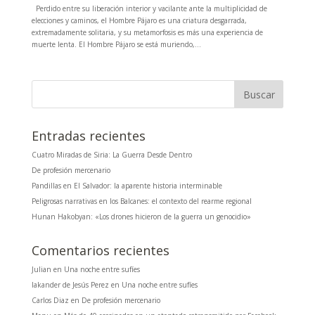
Perdido entre su liberación interior y vacilante ante la multiplicidad de
elecciones y caminos, el Hombre Pájaro es una criatura desgarrada,
extremadamente solitaria, y su metamorfosis es más una experiencia de
muerte lenta. El Hombre Pájaro se está muriendo,...
Entradas recientes
Cuatro Miradas de Siria: La Guerra Desde Dentro
De profesión mercenario
Pandillas en El Salvador: la aparente historia interminable
Peligrosas narrativas en los Balcanes: el contexto del rearme regional
Hunan Hakobyan: «Los drones hicieron de la guerra un genocidio»
Comentarios recientes
Julian
en
Una noche entre sufíes
Iakander de Jesús Perez
en
Una noche entre sufíes
Carlos Diaz
en
De profesión mercenario