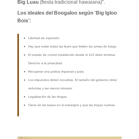
Big Luau
(fiesta tradicional hawaiana)”.
Los ideales del Boogaloo según ‘Big Igloo
Bois’:
Libertad de expresión
Hay que evitar todas las leyes que limiten las armas de fuego
El estado de control establecido desde el 11S debe terminar.
Derecho a la privacidad
Recuperar una justicia imparcial y justa
Los impuestos deben recudirse. El tamaño del gobierno debe
reducirse y ser menos intrusivo
Legalización de las drogas
Cierre de las bases en el extranjero y que las tropas vuelvan