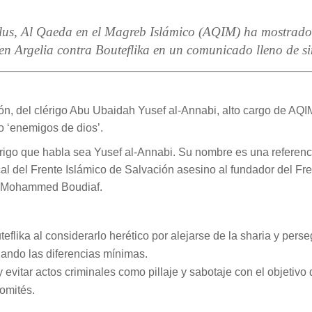
lus, Al Qaeda en el Magreb Islámico (AQIM) ha mostrado 
 en Argelia contra Bouteflika en un comunicado lleno de s
ión, del clérigo Abu Ubaidah Yusef al-Annabi, alto cargo de AQI
mo ‘enemigos de dios’.
rigo que habla sea Yusef al-Annabi. Su nombre es una referencia
al del Frente Islámico de Salvación asesino al fundador del Fre
a) Mohammed Boudiaf.
teflika al considerarlo herético por alejarse de la sharia y pers
dando las diferencias mínimas.
 evitar actos criminales como pillaje y sabotaje con el objetivo
omités.