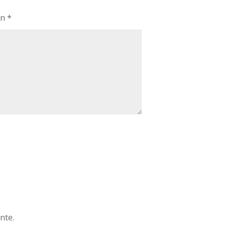
on
*
nte.